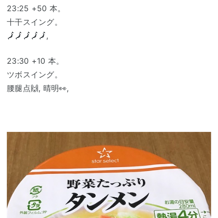
23:25 +50 本。
十干スイング。
🗾🗾🗾🗾🗾,
23:30 +10 本。
ツボスイング。
腰腿点🙌, 晴明👀,