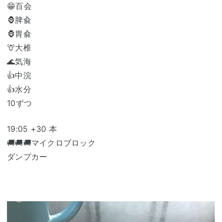
😁百会
🦍脾兪
🦍胃兪
🦒大椎
🌊気海
👍中浣
👍水分
10ずつ
19:05 +30 本
🚚🚚🚚マイクロブロック
ダンプカー