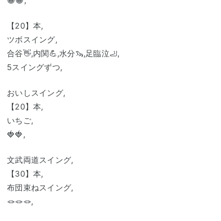
【20】本,
ツボスイング,
合谷👋,内関💪,水分🦦,足臨泣🦶,
5スイングずつ,
おいしスイング,
【20】本,
いちご,
🍓🍓,
文武両道スイング,
【30】本,
布団束ねスイング,
🪢🪢🪢,